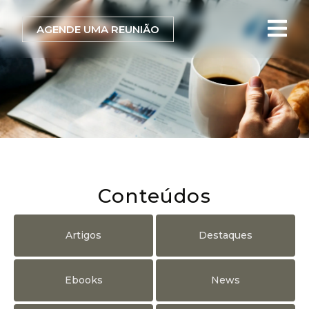
AGENDE UMA REUNIÃO
Conteúdos
Artigos
Destaques
Ebooks
News